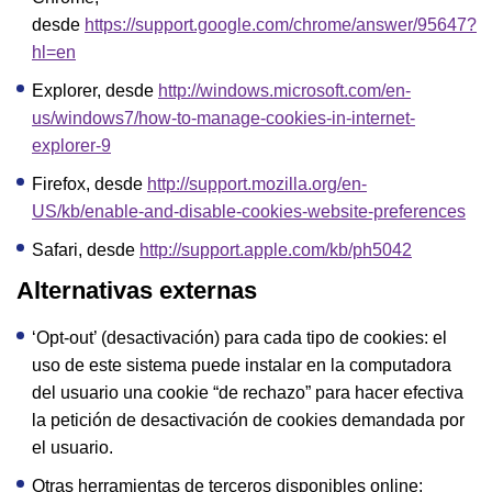
desde
https://support.google.com/chrome/answer/95647?
hl=en
Explorer, desde
http://windows.microsoft.com/en-
us/windows7/how-to-manage-cookies-in-internet-
explorer-9
Firefox, desde
http://support.mozilla.org/en-
US/kb/enable-and-disable-cookies-website-preferences
Safari, desde
http://support.apple.com/kb/ph5042
Alternativas externas
‘Opt-out’ (desactivación) para cada tipo de cookies: el
uso de este sistema puede instalar en la computadora
del usuario una cookie “de rechazo” para hacer efectiva
la petición de desactivación de cookies demandada por
el usuario.
Otras herramientas de terceros disponibles online: