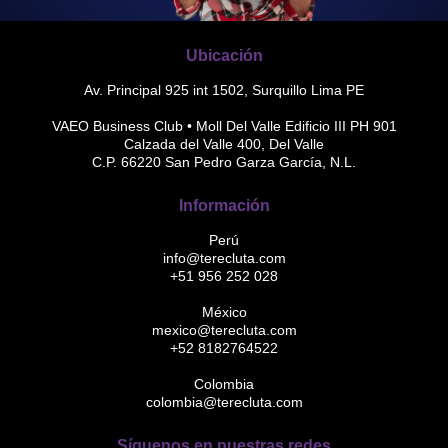
Ubicación
Av. Principal 925 int 1502, Surquillo Lima PE
VAEO Business Club • Moll Del Valle Edificio III PH 901
Calzada del Valle 400, Del Valle
C.P. 66220 San Pedro Garza García, N.L.
Información
Perú
info@terecluta.com
+51 956 252 028
México
mexico@terecluta.com
+52 8182764522
Colombia
colombia@terecluta.com
Síguenos en nuestras redes